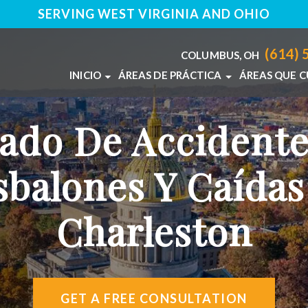
SERVING WEST VIRGINIA AND OHIO
(614) 
COLUMBUS, OH
INICIO
ÁREAS DE PRÁCTICA
ÁREAS QUE 
ACERCA DE NOSOTROS
ABUSOS EN RESIDENCIAS DE ANCI
COLUMBUS
ado De Accidente
NUESTROS ABOGADOS
ACCIDENTES DE CAMIÓN
CHARLEST
ACCIDENTES DE AUTO
sbalones Y Caídas
ACCIDENTES DE MOTO
LESIONES CEREBRALES
Charleston
MUERTE POR NEGLIGENCIA
NEGLIGENCIA MÉDICA
VER +
GET A FREE CONSULTATION