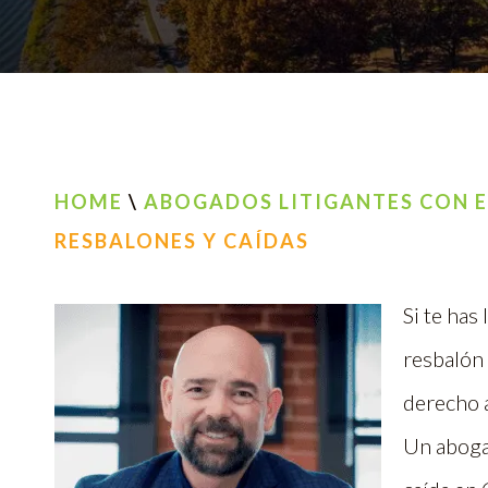
HOME
\
ABOGADOS LITIGANTES CON E
RESBALONES Y CAÍDAS
Si te has
resbalón 
derecho a
Un aboga