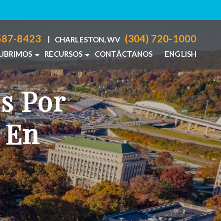
587-8423
(304) 720-1000
|
CHARLESTON, WV
CUBRIMOS
RECURSOS
CONTÁCTANOS
ENGLISH
ANOS
, OH
RECURSOS PARA LESIONES PERSONALES
s Por
ON, WV
 En