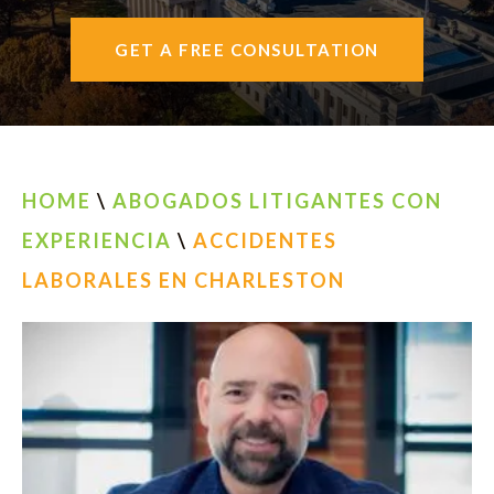
ENGLISH
GET A FREE CONSULTATION
HOME
\
ABOGADOS LITIGANTES CON
EXPERIENCIA
\
ACCIDENTES
LABORALES EN CHARLESTON