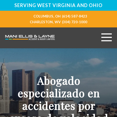
SERVING WEST VIRGINIA AND OHIO
COLUMBUS, OH
(614) 587-8423
CHARLESTON, WV
(304) 720-1000
INICIO
ÁREAS DE PRÁCTICA
Abogado
ÁREAS QUE CUBRIMOS
especializado en
RECURSOS
accidentes por
CONTÁCTANOS