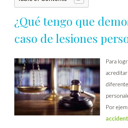
¿Qué tengo que demos
caso de lesiones pers
Para logr
acreditar
diferente
personal
Por ejemp
accident