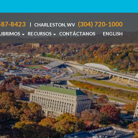
587-8423
(304) 720-1000
|
CHARLESTON, WV
CUBRIMOS
RECURSOS
CONTÁCTANOS
ENGLISH
ANOS
, OH
RECURSOS PARA LESIONES PERSONALES
ON, WV